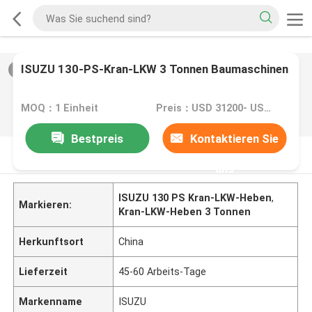
ISUZU 130-PS-Kran-LKW 3 Tonnen Baumaschinen
2
/
0
MOQ：1 Einheit
Preis：USD 31200- USD 39200/ UNIT
Bestpreis
Kontaktieren Sie
PRODUKT-BESCHREIBUNG
uns
ISUZU 130 PS Kran-LKW-Heben
,
Markieren:
Kran-LKW-Heben 3 Tonnen
Herkunftsort
China
Lieferzeit
45-60 Arbeits-Tage
Markenname
ISUZU