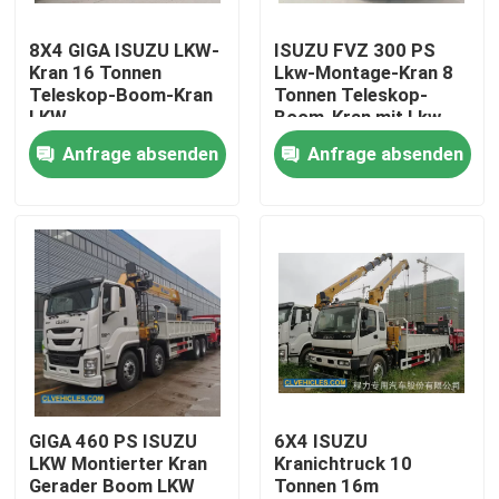
8X4 GIGA ISUZU LKW-
ISUZU FVZ 300 PS
Kran 16 Tonnen
Lkw-Montage-Kran 8
Teleskop-Boom-Kran
Tonnen Teleskop-
LKW
Boom-Kran mit Lkw
Anfrage absenden
Anfrage absenden
Haus
Produkte
GIGA 460 PS ISUZU
6X4 ISUZU
LKW Montierter Kran
Kranichtruck 10
Gerader Boom LKW
Tonnen 16m
Videos