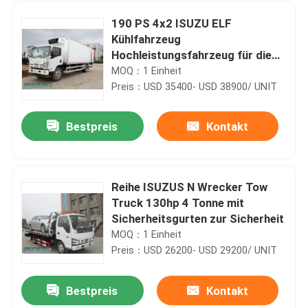
190 PS 4x2 ISUZU ELF
Kühlfahrzeug
Hochleistungsfahrzeug für die
Kaltkettenlogistik
MOQ：1 Einheit
Preis：USD 35400- USD 38900/ UNIT
Bestpreis
Kontakt
Reihe ISUZUS N Wrecker Tow
Truck 130hp 4 Tonne mit
Haus
Sicherheitsgurten zur Sicherheit
MOQ：1 Einheit
Preis：USD 26200- USD 29200/ UNIT
Produkte
Bestpreis
Kontakt
ISUZU GIGA 8X4 380 PS 14CBM 14 Kubikmeter Betonmischer
Videos