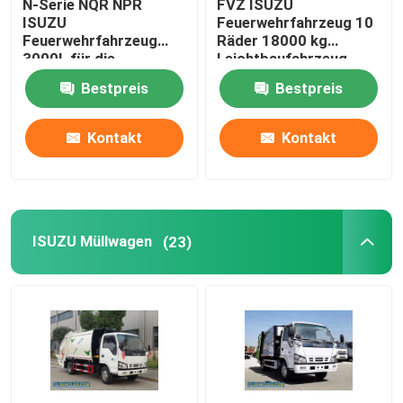
N-Serie NQR NPR
FVZ ISUZU
ISUZU
Feuerwehrfahrzeug 10
Feuerwehrfahrzeug
Räder 18000 kg
ISUZU Tankwagen
3000L für die
Leichtbaufahrzeug
Feuerlöschung
Bestpreis
Bestpreis
ISUZU Wasserwagen
Kontakt
Kontakt
ISUZU Müllwagen
(23)