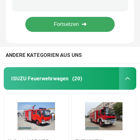
ISUZU ELF 100P Reefer Box Truck mit einer Kapazität von 5 Tonnen
ISUZU GIGA 6X4 380 PS 10CBM Betonmischer Trommel Truck
ISUZU-Fahrzeug
ISUZU 100P 98Hp Abwasserpumpen 200-400 Liter Edelstahl
ISUZU N-Serie Flatbed Wrecker 130 PS 4x2 5600mm Länge Hohe Haltbarkeit
ISUZU Tow Truck
ANDERE KATEGORIEN AUS UNS
ISUZU Reefer Truck
ISUZU Lkw-Kran
ISUZU Feuerwehrwagen
(20)
ISUZU Road Sweeper Truck
ISUZU Sewage Suction Truck
ISUZU Betonmischerwagen