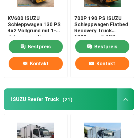
KV600 ISUZU
700P 190 PS ISUZU
Schleppwagen 130 PS
Schleppwagen Flatbed
4x2 Vollgrund mit 1-
Recovery Truck
Jahresgarantie
6300mm mit ABS
Bremsen
Bestpreis
Bestpreis
Kontakt
Kontakt
ISUZU Reefer Truck
(21)