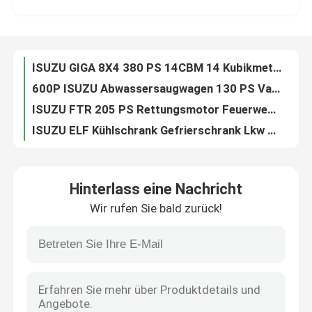
600P ISUZU Abwassersaugwagen 130 PS Vakuum-Abwasserwagen CGC
ISUZU FTR 205 PS Rettungsmotor Feuerwehrauto Wasser- und Schaumtank zur Brandbekämpfung
Über uns
ISUZU ELF Kühlschrank Gefrierschrank Lkw Crew Cab Diesel Leichtbau
Weiß 100P 98 PS ISUZU Schleppwagen Flatbed Wrecker LKW Leichtlast 4 Tonnen
Fabrik-Ausflug
ISUZU ELF 1.5CBM Selbstladen Mobilbeton-Zementmischer Baugüter
ISUZU GIGA Abwasser-Vakuumpumpen-LKW 460 PS 25000 Liter mit Hochdruckreiniger
Qualitätskontrolle
Des f-Reihen-205hp ISUZU Fire Fighting Truck Fire Art Löscher-Service-LKW-4x2
ISUZU 700P Tieflader-Abschleppwagen 190 PS 4x2 5 Tonnen Elektroantrieb
Treten Sie mit uns in Verbindung
700P 190PS ISUZU Reefer Truck Gewerbliche Kühlfahrzeuge Luftfederung
Hinterlass eine Nachricht
ISUZU FTR 205 PS Notfall-Rettungswagen 3000 L Wasserbehälter
Wir rufen Sie bald zurück!
ISUZU Tankwagen mit Schlauchrolle und Umrollen-Schutzsystem
Fordern Sie ein Zitat
F-Serie FTR ISUZU Abwassersauger 205 PS 15000 Liter Reiniger
Schwerer Diesel-ISUZU-Abschleppwagen 4x2 130 PS Hochleistungs-Abschleppwagen
ISUZU Feuerwehrwagen
ELF 700P ISUZU Feuerwehrfahrzeug 80 km/h für Notfallmaßnahmen
20 CBM ISUZU Kraftstofftankschiff Edelstahl Erdöltankschiff
ISUZU Müllwagen