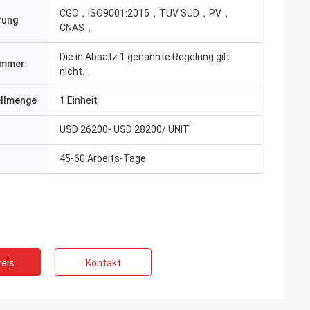
CGC，ISO9001:2015，TUV SUD，PV，
erung
CNAS，
Die in Absatz 1 genannte Regelung gilt
ummer
nicht.
ellmenge
1 Einheit
USD 26200- USD 28200/ UNIT
45-60 Arbeits-Tage
eis
Kontakt