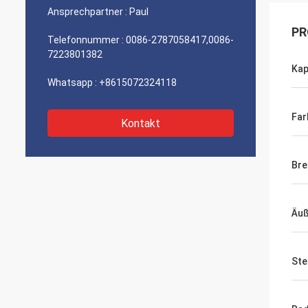
Ansprechpartner :
Paul
PR
Telefonnummer :
0086-2787058417,0086-
7223801382
Kap
Whatsapp :
+8615072324118
Far
Kontakt
Br
Äuß
Ste