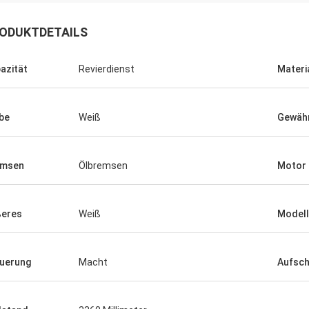
ODUKTDETAILS
azität
Revierdienst
Materi
be
Weiß
Gewähr
emsen
Ölbremsen
Motor
eres
Weiß
Modell
uerung
Macht
Aufsc