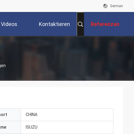
German
Videos
Kontaktieren
Referenzen
Sie Uns
gen
n
sort
CHINA
ame
ISUZU