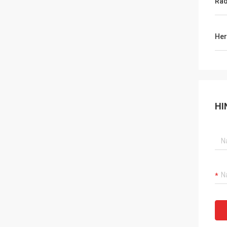
Ra
Her
HI