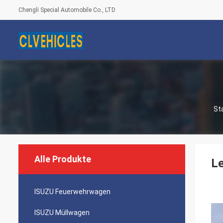
Chengli Special Automobile Co., LTD
St
Alle Produkte
L
ISUZU Feuerwehrwagen
ISUZU Müllwagen