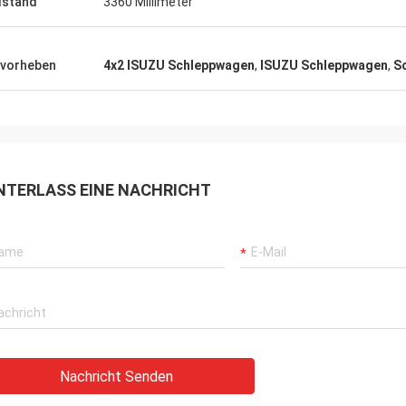
dstand
3360 Millimeter
vorheben
4x2 ISUZU Schleppwagen
,
ISUZU Schleppwagen
,
S
NTERLASS EINE NACHRICHT
Nachricht Senden