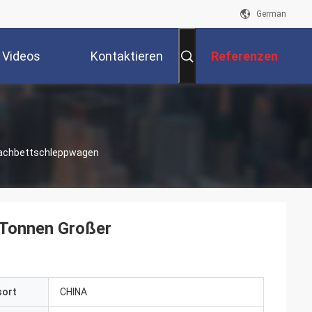
German
Videos
Kontaktieren
Referenzen
Sie Uns
lachbettschleppwagen
Tonnen Großer
sort
CHINA