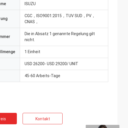
ame
ISUZU
CGC，ISO9001:2015，TUV SUD，PV，
erung
CNAS，
Die in Absatz 1 genannte Regelung gilt
ummer
nicht.
ellmenge
1 Einheit
USD 26200- USD 29200/ UNIT
45-60 Arbeits-Tage
eis
Kontakt