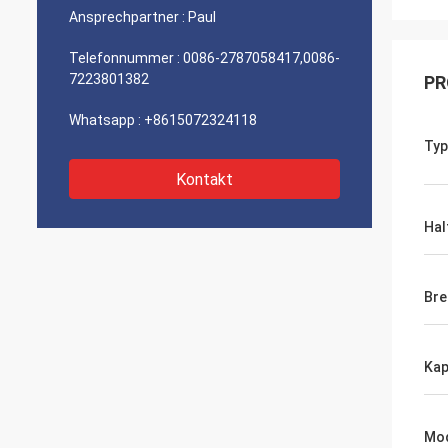
Ansprechpartner :
Paul
Telefonnummer :
0086-2787058417,0086-
7223801382
PR
Whatsapp :
+8615072324118
Typ
Kontakt
Hal
Br
Kap
Mod