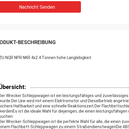
Nachricht Senden
ODUKT-BESCHREIBUNG
ZU NQR NPR NKR 4x2 4 Tonnen hohe Langlebigkeit
Übersicht:
Der Wrecker Schleppwagen ist ein leistungsfähiges und zuverlässiges
wurde.Der Lkw wird mit einem Elektromotor und Dieselbetrieb angetr
sichere Haltbarkeit und eine schnelle Reaktionszeit.Der Flachbetts
werdenEs ist die ideale Wahl für diejenigen, die einen leistungsfähig
suchen.
Der Wrecker-Schleppwagen ist die perfekte Wahl für alle, die einen z
einem Flachbett-Schleppwagen zu einem StraßendienstwagenDie ABS-