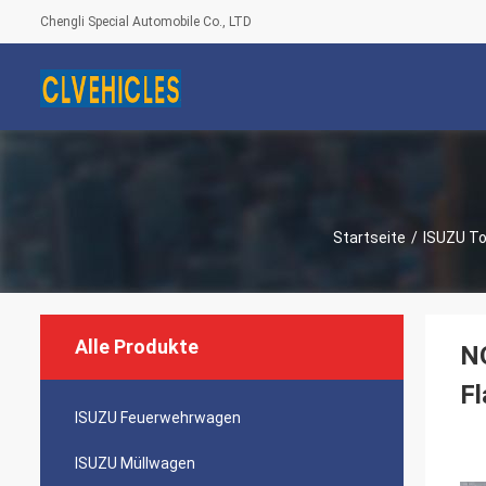
Chengli Special Automobile Co., LTD
Startseite
/
ISUZU T
Alle Produkte
N
F
ISUZU Feuerwehrwagen
ISUZU Müllwagen