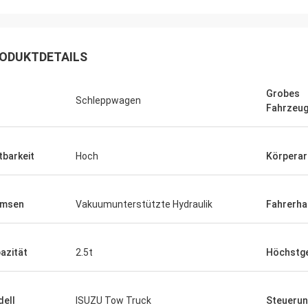
ODUKTDETAILS
Grobes
Schleppwagen
Fahrzeug
tbarkeit
Hoch
Körperar
emsen
Vakuumunterstützte Hydraulik
Fahrerha
azität
2.5t
Höchstge
ell
ISUZU Tow Truck
Steueru