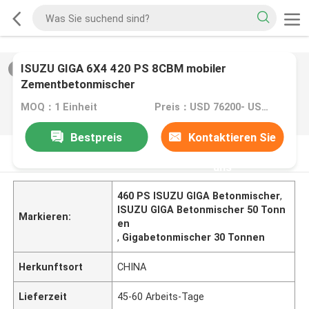
ISUZU GIGA 6X4 420 PS 8CBM mobiler
2
/
0
Zementbetonmischer
MOQ：1 Einheit
Preis：USD 76200- USD 85200/ UNIT
Bestpreis
Kontaktieren Sie
PRODUKT-BESCHREIBUNG
uns
460 PS ISUZU GIGA Betonmischer
,
ISUZU GIGA Betonmischer 50 Tonn
Markieren:
en
,
Gigabetonmischer 30 Tonnen
Herkunftsort
CHINA
Lieferzeit
45-60 Arbeits-Tage