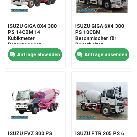
ISUZU GIGA 8X4 380
ISUZU GIGA 6X4 380
PS 14CBM 14
PS 10CBM
Kubikmeter
Betonmischer für
Betonmischer
Bauarbeiten
Anfrage absenden
Anfrage absenden
Haus
Produkte
ISUZU FVZ 300 PS
ISUZU FTR 205 PS 6
Videos