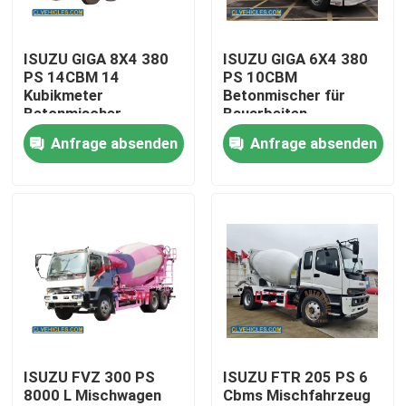
ISUZU GIGA 8X4 380
ISUZU GIGA 6X4 380
PS 14CBM 14
PS 10CBM
Kubikmeter
Betonmischer für
Betonmischer
Bauarbeiten
Anfrage absenden
Anfrage absenden
Haus
Produkte
ISUZU FVZ 300 PS
ISUZU FTR 205 PS 6
8000 L Mischwagen
Cbms Mischfahrzeug
Videos