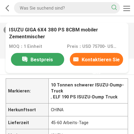
ISUZU GIGA 6X4 380 PS 8CBM mobiler
2
/
0
Zementmischer
MOQ：1 Einheit
Preis：USD 75700- USD 81000/ UNIT
Bestpreis
Kontaktieren Sie
PRODUKT-BESCHREIBUNG
uns
10 Tonnen schwerer ISUZU-Dump-
Markieren:
Truck
,
ELF 190 PS ISUZU-Dump Truck
Herkunftsort
CHINA
Lieferzeit
45-60 Arbeits-Tage