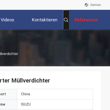
German
Videos
Kontaktieren
Referenzen
Sie Uns
lverdichter
er Müllverdichter
sort
China
ame
ISUZU