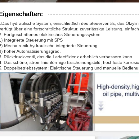
Eigenschaften:
1Das hydraulische System, einschließlich des Steuerventils, des Ölzyli
verfügt über eine fortschrittliche Struktur, zuverlässige Leistung, ei
2. Fortgeschrittenes elektrisches Steuerungssystem:
1) Integrierte Steuerung mit SPS
2) Mechatronik-hydraulische integrierte Steuerung
3) hoher Automatisierungsgrad.
3. Rückdruckventil, das die Ladeeffizienz erheblich verbessern kann.
4. Das schöne, stromlinienförmige Erscheinungsbild, hochfeste korrosio
5. Doppelbetriebssystem: Elektrische Steuerung und manuelle Bedienu