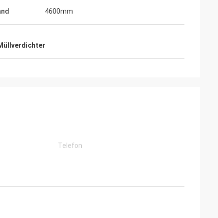
and
4600mm
Müllverdichter