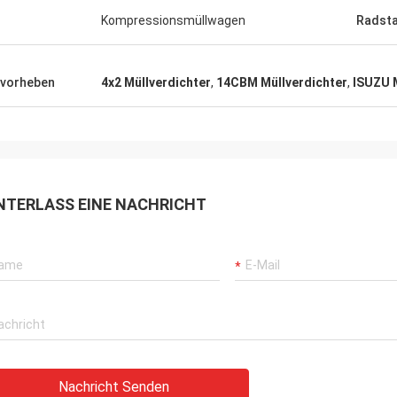
Kompressionsmüllwagen
Radst
vorheben
4x2 Müllverdichter
,
14CBM Müllverdichter
,
ISUZU 
NTERLASS EINE NACHRICHT
Nachricht Senden