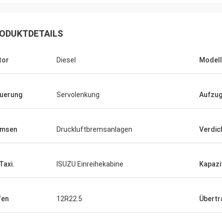
ODUKTDETAILS
tor
Diesel
Modell
uerung
Servolenkung
Aufzu
emsen
Druckluftbremsanlagen
Verdic
Taxi.
ISUZU Einreihekabine
Kapazi
fen
12R22.5
Übertr