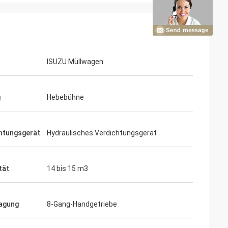
ISUZU Müllwagen
g
Hebebühne
htungsgerät
Hydraulisches Verdichtungsgerät
tät
14 bis 15 m3
agung
8-Gang-Handgetriebe